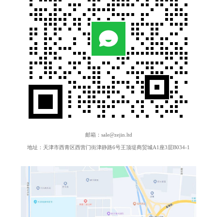
邮箱：sale@zejin.ltd
地址：天津市西青区西营门街津静路6号王顶堤商贸城A1座3层B034-1