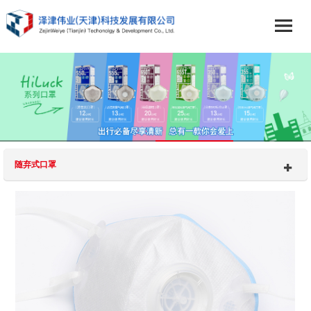
随弃式口罩