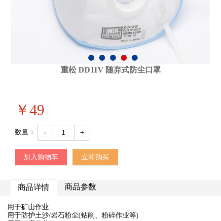
重松 DD11V 随弃式防尘口罩
￥
49
-
+
数量：
加入购物车
立即购买
商品参数
商品详情
用于矿山作业
用于防护土沙/岩石粉尘(钻削、粉碎作业等)