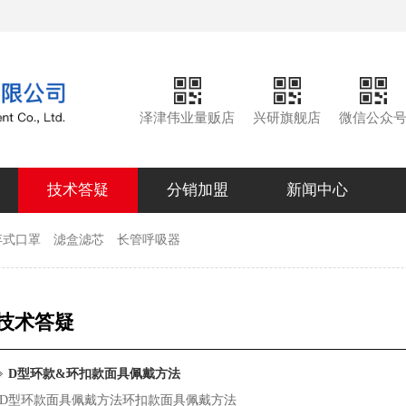
泽津伟业量贩店
兴研旗舰店
微信公众
技术答疑
分销加盟
新闻中心
弃式口罩
滤盒滤芯
长管呼吸器
技术答疑
D型环款&环扣款面具佩戴方法
D型环款面具佩戴方法环扣款面具佩戴方法