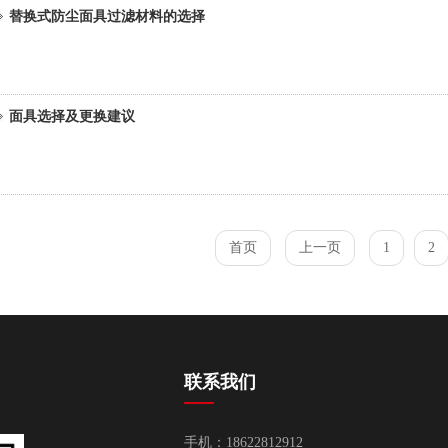
替换式防尘面具过滤材料的选择
面具选择及更换建议
首页
上一页
1
2
联系我们
手机：18622812912