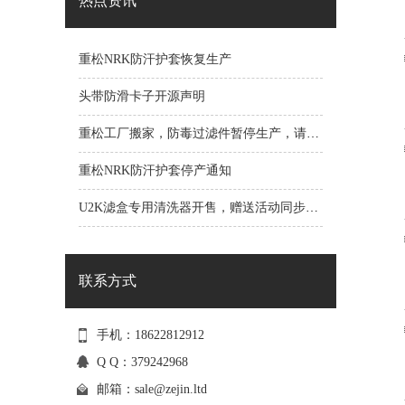
热点资讯
重松NRK防汗护套恢复生产
头带防滑卡子开源声明
重松工厂搬家，防毒过滤件暂停生产，请抓紧时间提前订货
重松NRK防汗护套停产通知
U2K滤盒专用清洗器开售，赠送活动同步进行
联系方式
手机：18622812912
Q Q：379242968
邮箱：
sale@zejin.ltd